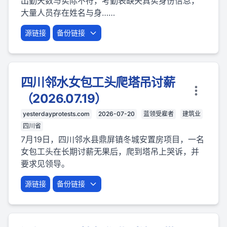
出勤天数与实际不符，考勤表缺失真实身份信息，
大量人员存在姓名与身……
源链接
备份链接
四川邻水女包工头爬塔吊讨薪
（2026.07.19）
yesterdayprotests.com
2026-07-20
蓝领受雇者
建筑业
四川省
7月19日，四川邻水县鼎屏镇冬城安置房项目，一名
女包工头在长期讨薪无果后，爬到塔吊上哭诉，并
要求见领导。
源链接
备份链接