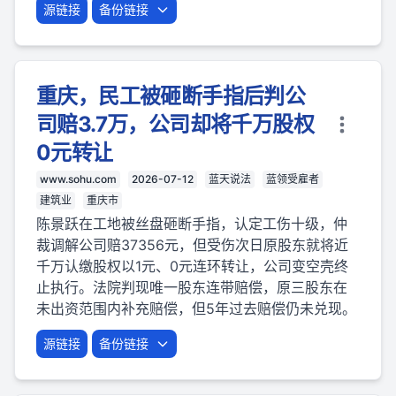
源链接
备份链接
重庆，民工被砸断手指后判公
司赔3.7万，公司却将千万股权
0元转让
www.sohu.com
2026-07-12
蓝天说法
蓝领受雇者
建筑业
重庆市
陈景跃在工地被丝盘砸断手指，认定工伤十级，仲
裁调解公司赔37356元，但受伤次日原股东就将近
千万认缴股权以1元、0元连环转让，公司变空壳终
止执行。法院判现唯一股东连带赔偿，原三股东在
未出资范围内补充赔偿，但5年过去赔偿仍未兑现。
源链接
备份链接