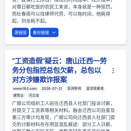
对靠日薪吃饭的农民工来说，本身就是一种惩罚。
而杜春雨可以找律师代劳、可以拖时间，他耗得
起，刘全耗不起。
源链接
备份链接
“工资造假”疑云：唐山迁西一劳
务分包指控总包欠薪，总包以
对方涉嫌欺诈报案
www.163.com
2026-07-21
澎湃新闻
蓝领受雇者
建筑业
河北省
广顺公司组织工人前往迁西县人社部门投诉讨薪，
并提交了工资表等相关材料。融会迁西公司自查及
第三方审计均发现，广顺公司向迁西县人社部门提
交的讨薪材料存在明显混乱痕迹：部分工人日薪、