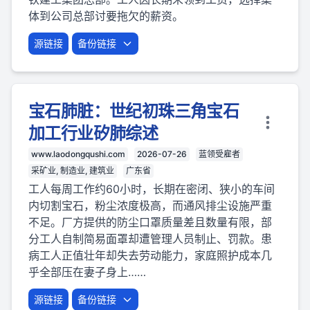
体到公司总部讨要拖欠的薪资。
源链接
备份链接
宝石肺脏：世纪初珠三角宝石
加工行业矽肺综述
www.laodongqushi.com
2026-07-26
蓝领受雇者
采矿业, 制造业, 建筑业
广东省
工人每周工作约60小时，长期在密闭、狭小的车间
内切割宝石，粉尘浓度极高，而通风排尘设施严重
不足。厂方提供的防尘口罩质量差且数量有限，部
分工人自制简易面罩却遭管理人员制止、罚款。患
病工人正值壮年却失去劳动能力，家庭照护成本几
乎全部压在妻子身上……
源链接
备份链接