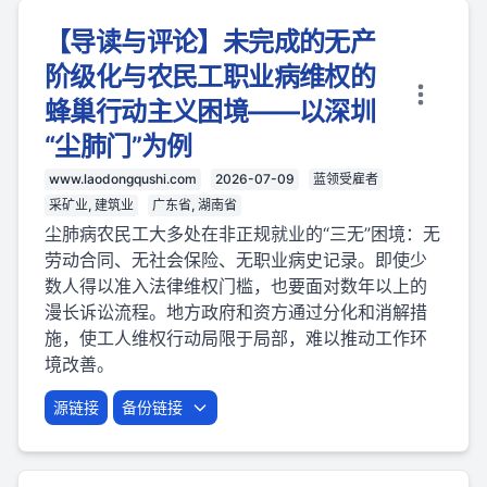
【导读与评论】未完成的无产
阶级化与农民工职业病维权的
蜂巢行动主义困境——以深圳
“尘肺门”为例
www.laodongqushi.com
2026-07-09
蓝领受雇者
采矿业, 建筑业
广东省, 湖南省
尘肺病农民工大多处在非正规就业的“三无”困境：无
劳动合同、无社会保险、无职业病史记录。即使少
数人得以准入法律维权门槛，也要面对数年以上的
漫长诉讼流程。地方政府和资方通过分化和消解措
施，使工人维权行动局限于局部，难以推动工作环
境改善。
源链接
备份链接