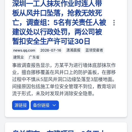
深圳一工人抹灰作业时连人带
板从风井口坠落，抢救无效死
亡，调查组：5名有关责任人被
建议处以行政处罚，两公司被
暂扣安全生产许可证30日
news.qq.com
2026-07-16
潇湘晨报
蓝领受雇者
建筑业
广东省
事故调查报告显示，方某平为进行墙体底部抹灰作
业，擅自挪移覆盖在风井口上的防护盖板，在挪移
过程中不慎从5层风井洞口边缘坠落至3层楼地面。
间接原因包括施工单位安全管理不到位，教育培训
流于形式，未及时发现并消除安全隐患。
源链接
备份链接