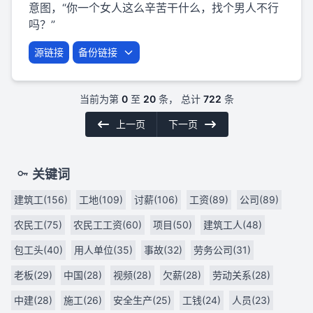
意图，“你一个女人这么辛苦干什么，找个男人不行
吗？”
源链接
备份链接
当前为第
0
至
20
条， 总计
722
条
上一页
下一页
关键词
建筑工(156)
工地(109)
讨薪(106)
工资(89)
公司(89)
农民工(75)
农民工工资(60)
项目(50)
建筑工人(48)
包工头(40)
用人单位(35)
事故(32)
劳务公司(31)
老板(29)
中国(28)
视频(28)
欠薪(28)
劳动关系(28)
中建(28)
施工(26)
安全生产(25)
工钱(24)
人员(23)