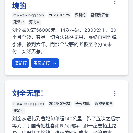
境的
mp.weixin.qq.com
2026-07-25
深耕纪
蓝领受雇者
建筑业
河北省
刘全被欠薪56000元，14次往返、2800公里、20
个月奔波，穷尽一切合法途径无果，最终自制炸弹
引爆，被判六年。而那个欠薪的老板至今分文未
付，安然无恙。
源链接
备份链接
刘全无罪！
mp.weixin.qq.com
2026-07-23
子夜呐喊
蓝领受雇者
建筑业
刘全从遵化到曹妃甸单程140公里，跑了五次之后才
等到了丁国奇把杜春雨叫来调解，跑一趟要搭上路
费、耽误打工挣钱，维权的时间成本、经济成本，