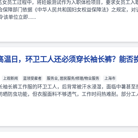
1名女员工过程中，将妊娠测试作为入职体检项目，要求女员工入
会保障部门依据《中华人民共和国妇女权益保障法》之规定，对
责令该单位立即……
个高温日，环卫工人还必须穿长袖长裤？能否
上观新闻
蓝领受雇者
服务业, 居民服务/修理/物业服务
上海市
长袖长裤工作服的环卫工人，后背常被汗水浸湿，面临中暑甚至
防晒防虫功能，但衣服面料不够透气，工作时闷热难耐。部分工