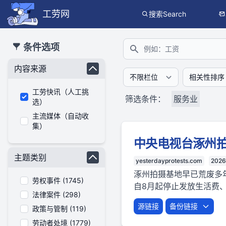
工劳网
搜索Search
本搜索功能也提供公开、只读、无需认证的 JSON API（支持全文
条件选项
搜索
内容来源
工劳快讯（人工挑
筛选条件：
服务业
选）
主流媒体（自动收
集）
中央电视台涿州拍摄
主题类别
yesterdayprotests.com
2026
涿州拍摄基地早已荒废多
劳权事件 (1745)
自8月起停止发放生活费
法律案件 (298)
源链接
备份链接
政策与管制 (119)
劳动者处境 (1779)