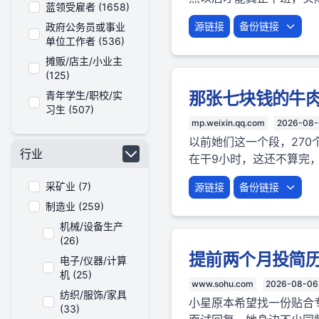
蓝领受雇者 (1658)
源链接
备份链接
政府公务员或事业
单位工作者 (536)
摊贩/店主/小业主
(125)
那张七块钱的牛
青年学生/职校/实
习生 (507)
mp.weixin.qq.com
2026-08
以前她们这一个段，270
行业
在干9小时，这还不算完，
采矿业 (7)
源链接
备份链接
制造业 (259)
机械/设备生产
(26)
提前两个月投简
电子/仪器/计算
机 (25)
www.sohu.com
2026-08-06
纺织/服饰/家具
小星原本希望找一份贴合
(33)