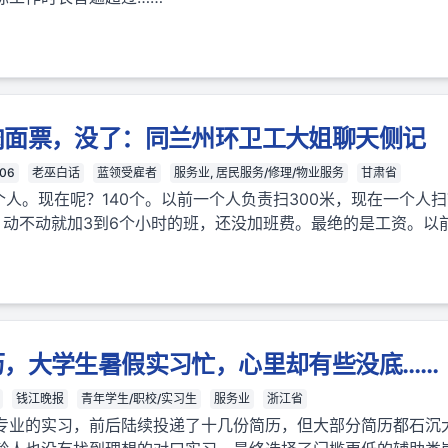
肉面票，没了：同兰州环卫工大姐聊天侧记
-06
老巫白话
蓝领受雇者
服务业, 居民服务/修理/物业服务
甘肃省
个人。现在呢？140个。以前一个人负责扫300米，现在一个人扫
动不动就加3到6个小时的班，还没加班费。最绝的是工资。以前2
历，大学生暑假实习忙，心里却有些没底……
钱江晚报
青年学生/职校/实习生
服务业
浙江省
专业的实习，前后陆续投递了十几份简历，但大部分简历都石沉