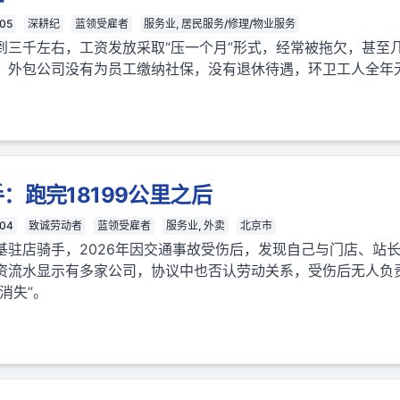
05
深耕纪
蓝领受雇者
服务业, 居民服务/修理/物业服务
到三千左右，工资发放采取“压一个月”形式，经常被拖欠，甚至
。外包公司没有为员工缴纳社保，没有退休待遇，环卫工人全年
：跑完18199公里之后
-04
致诚劳动者
蓝领受雇者
服务业, 外卖
北京市
基驻店骑手，2026年因交通事故受伤后，发现自己与门店、站
资流水显示有多家公司，协议中也否认劳动关系，受伤后无人负
消失”。