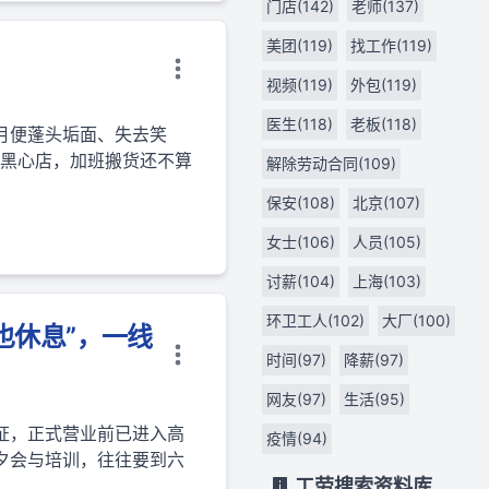
门店(142)
老师(137)
美团(119)
找工作(119)
视频(119)
外包(119)
医生(118)
老板(118)
月便蓬头垢面、失去笑
些黑心店，加班搬货还不算
解除劳动合同(109)
保安(108)
北京(107)
女士(106)
人员(105)
讨薪(104)
上海(103)
环卫工人(102)
大厂(100)
也休息”，一线
时间(97)
降薪(97)
网友(97)
生活(95)
证，正式营业前已进入高
疫情(94)
夕会与培训，往往要到六
工劳搜索资料库