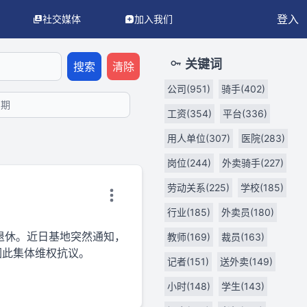
登入
社交媒体
加入我们
LM/AI 代理使用。
API 文档
OpenAPI 3.0 规范
llms.txt（AI
关键词
搜索
清除
公司(951)
骑手(402)
工资(354)
平台(336)
用人单位(307)
医院(283)
岗位(244)
外卖骑手(227)
劳动关系(225)
学校(185)
）
行业(185)
外卖员(180)
退休。近日基地突然通知，
教师(169)
裁员(163)
因此集体维权抗议。
记者(151)
送外卖(149)
小时(148)
学生(143)