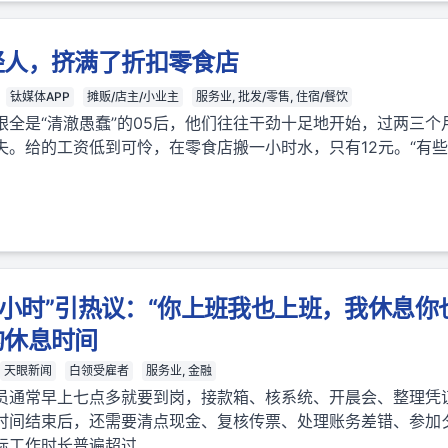
轻人，挤满了折扣零食店
钛媒体APP
摊贩/店主/小业主
服务业, 批发/零售, 住宿/餐饮
眼全是“清澈愚蠢”的05后，他们往往干劲十足地开始，过两三个
失。给的工资低到可怜，在零食店搬一小时水，只有12元。“有
.5小时”引热议：“你上班我也上班，我休息你
的休息时间
天眼新闻
白领受雇者
服务业, 金融
员通常早上七点多就要到岗，接款箱、核系统、开晨会、整理凭
时间结束后，还需要清点现金、复核传票、处理账务差错、参加
际工作时长普遍超过……