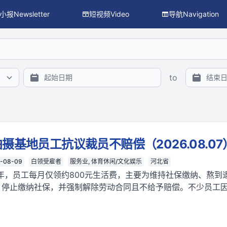
小报Newsletter
短视频Video
导航Navigation
搜索、主题/议题/行业/地区过滤与 facet 统计），供程序与 L
to
基地员工抗议裁员不赔偿（2026.08.07
-08-09
白领受雇者
服务业, 体育休闲/文化娱乐
河北省
年，员工每月仅领约800元生活费，主要为维持社保缴纳、熬到
、停止缴纳社保，并强制解除劳动合同且不给予赔偿。不少员工