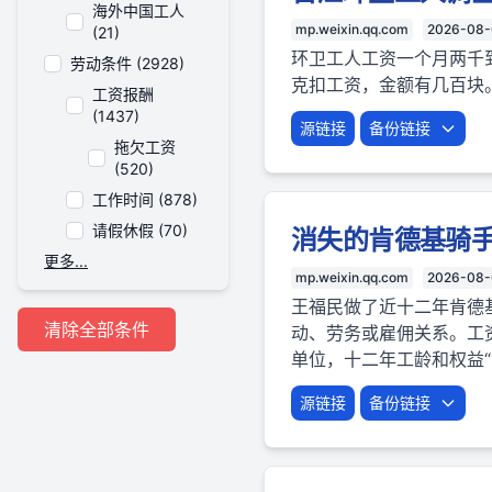
海外中国工人
mp.weixin.qq.com
2026-08-
(21)
环卫工人工资一个月两千
劳动条件 (2928)
克扣工资，金额有几百块
工资报酬
(1437)
源链接
备份链接
拖欠工资
(520)
工作时间 (878)
请假休假 (70)
消失的肯德基骑手
更多...
mp.weixin.qq.com
2026-08
王福民做了近十二年肯德
清除全部条件
动、劳务或雇佣关系。工
单位，十二年工龄和权益“
源链接
备份链接