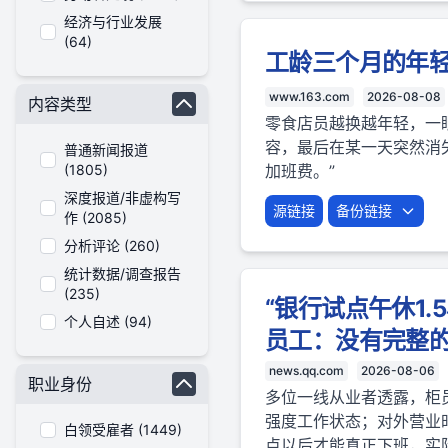
经济与行业发展
(64)
工龄三个月的年
www.163.com
2026-08-08
内容类型
零食店员越换越年轻，一
容，最后在某一天突然消
普通新闻报道
(1805)
加班费。”
深度报道/非虚构写
源链接
备份链接
作 (2085)
分析评论 (260)
统计数据/调查报告
(235)
“银行试点午休1
个人自述 (94)
员工：没有完整
news.qq.com
2026-08-06
职业身份
多位一线从业者透露，柜
强度工作状态；对外营业
白领受雇者 (1449)
点以后才能真正下班，实