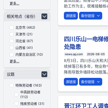
面试回复。她身边不少同
更多...
助工作为主，很难接触核
源链接
备份链接
相关地点（省份）
北京市 (462)
天津市 (21)
四川乐山一电梯
河北省 (67)
处隐患
山西省 (41)
内蒙古自治区 (10)
news.qq.com
2026-08-05
8月3日，四川乐山天和
更多...
续掉落已有多年，物业称
降雨导致外墙砖松动脱落
议题
源链接
备份链接
特殊劳动者 (163)
中高龄劳动者
(112)
残疾劳动者 (31)
晋江环卫工人调