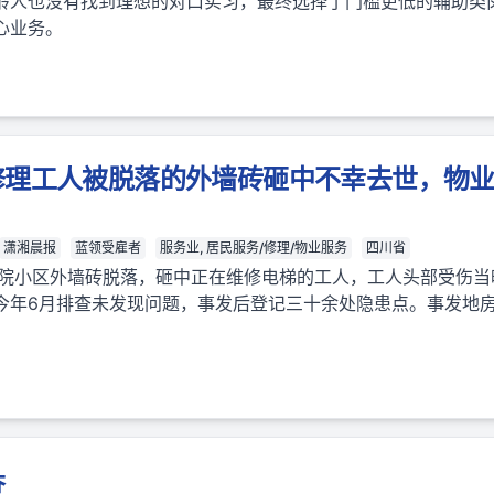
龄人也没有找到理想的对口实习，最终选择了门槛更低的辅助类
心业务。
修理工人被脱落的外墙砖砸中不幸去世，物业
潇湘晨报
蓝领受雇者
服务业, 居民服务/修理/物业服务
四川省
大院小区外墙砖脱落，砸中正在维修电梯的工人，工人头部受伤当
今年6月排查未发现问题，事发后登记三十余处隐患点。事发地房
。
查