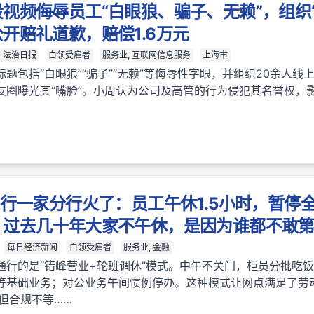
视频侮辱员工“白眼狼、骗子、无赖”，组织
开赔礼道歉，赔偿1.6万元
法治日报
白领受雇者
服务业, 互联网信息服务
上海市
题包括“白眼狼”“骗子”“无赖”等侮辱性字眼，并组织20余人线
友圈曝光其“嘴脸”。小周认为公司及高管的行为侵犯其名誉权，
建行一家分行火了：员工午休1.5小时，暂停
：过去几十年大家不午休，是因为谁都不敢
每日经济新闻
白领受雇者
服务业, 金融
通行的是“错峰营业+轮班调休”模式。中午不关门，柜员分批吃
等基础业务；对公业务午间惯例停办。这种模式让网点满足了劳
但合规不等……