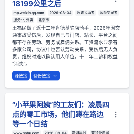
18199公里之后
mp.weixin.qq.com
2026-08-04
致诚劳动者
蓝领受雇者
服务业, 外卖
北京市
王福民做了近十二年肯德基驻店骑手，2026年因交
通事故受伤后，发现自己与门店、站长、平台之间
都不存在劳动、劳务或雇佣关系。工资流水显示有
多家公司，协议中也否认劳动关系，受伤后无人负
责，维权时难以确认用人单位，十二年工龄和权益
“消失”。
源链接
备份链接
“小苹果阿姨”的工友们：凌晨四
点的零工市场，他们蹲在路边
等一个日结
www.sohu.com
2026-08-04
潇湘晨报
蓝领受雇者