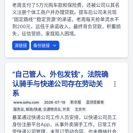
老周支付了5万元购车款和保险费，还被公司以其名
义注册个体工商户并办理贷款。提车后公司未兑现
“固定路线”“稳定货源”的承诺，老周每天抢单流水不
到200元，远低于承诺收入，最终背负贷款，积蓄损
失，征信受损，家庭陷入困境。
源链接
备份链接
“自己管人、外包发钱”，法院确
认骑手与快递公司存在劳动关
系
www.sohu.com
2026-07-19
新京报
蓝领受雇者
服务业, 邮政/快递, 交通物流业, 外卖
北京市
暴某通过快递公司工作人员安排，以快递公司员工
身份注册平台App，从事外卖骑手工作，日常工作
受快递公司管理，未签订劳动合同，也未缴纳社会