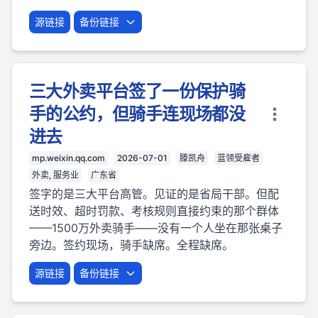
源链接
备份链接
三大外卖平台签了一份保护骑
手的公约，但骑手连现场都没
进去
mp.weixin.qq.com
2026-07-01
滕凯舟
蓝领受雇者
外卖, 服务业
广东省
签字的是三大平台高管。见证的是省局干部。但配
送时效、超时罚款、考核规则直接约束的那个群体
——1500万外卖骑手——没有一个人坐在那张桌子
旁边。签约现场，骑手缺席。全程缺席。
源链接
备份链接