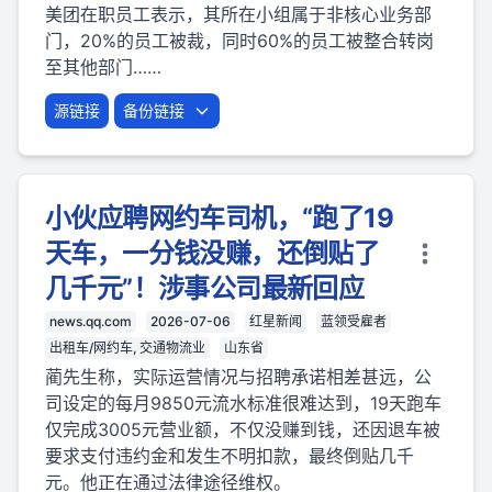
美团在职员工表示，其所在小组属于非核心业务部
门，20%的员工被裁，同时60%的员工被整合转岗
至其他部门……
源链接
备份链接
小伙应聘网约车司机，“跑了19
天车，一分钱没赚，还倒贴了
几千元”！涉事公司最新回应
news.qq.com
2026-07-06
红星新闻
蓝领受雇者
出租车/网约车, 交通物流业
山东省
蔺先生称，实际运营情况与招聘承诺相差甚远，公
司设定的每月9850元流水标准很难达到，19天跑车
仅完成3005元营业额，不仅没赚到钱，还因退车被
要求支付违约金和发生不明扣款，最终倒贴几千
元。他正在通过法律途径维权。