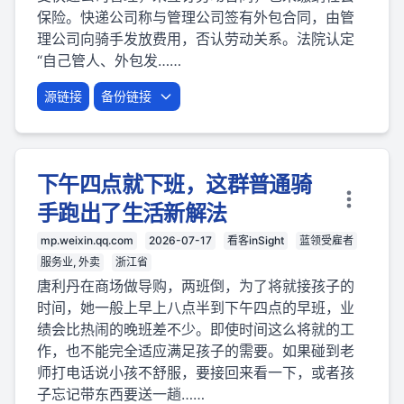
保险。快递公司称与管理公司签有外包合同，由管
理公司向骑手发放费用，否认劳动关系。法院认定
“自己管人、外包发……
源链接
备份链接
下午四点就下班，这群普通骑
手跑出了生活新解法
mp.weixin.qq.com
2026-07-17
看客inSight
蓝领受雇者
服务业, 外卖
浙江省
唐利丹在商场做导购，两班倒，为了将就接孩子的
时间，她一般上早上八点半到下午四点的早班，业
绩会比热闹的晚班差不少。即使时间这么将就的工
作，也不能完全适应满足孩子的需要。如果碰到老
师打电话说小孩不舒服，要接回来看一下，或者孩
子忘记带东西要送一趟……