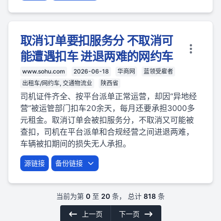
取消订单要扣服务分 不取消可
能遭遇扣车 进退两难的网约车
www.sohu.com
2026-06-18
华商网
蓝领受雇者
出租车/网约车, 交通物流业
陕西省
司机证件齐全、按平台派单正常运营，却因“异地经
营”被运管部门扣车20余天，每月还要承担3000多
元租金。取消订单会被扣服务分，不取消又可能被
查扣，司机在平台派单和合规经营之间进退两难，
车辆被扣期间的损失无人承担。
源链接
备份链接
当前为第
0
至
20
条， 总计
818
条
上一页
下一页