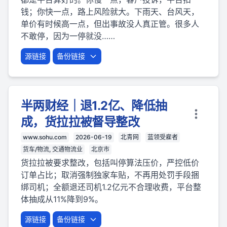
钱；你快一点，路上风险就大。下雨天、台风天，
单价有时候高一点，但出事故没人真正管。很多人
不敢停，因为一停就没……
源链接
备份链接
半两财经｜退1.2亿、降低抽
成，货拉拉被督导整改
www.sohu.com
2026-06-19
北青网
蓝领受雇者
货车/物流, 交通物流业
北京市
货拉拉被要求整改，包括叫停算法压价，严控低价
订单占比；取消强制独家车贴，不再用处罚手段捆
绑司机；全额退还司机1.2亿元不合理收费，平台整
体抽成从11%降到9%。
源链接
备份链接