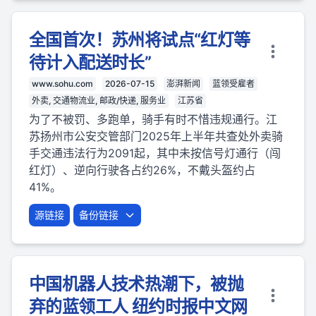
全国首次！苏州将试点“红灯等
待计入配送时长”
www.sohu.com
2026-07-15
澎湃新闻
蓝领受雇者
外卖, 交通物流业, 邮政/快递, 服务业
江苏省
为了不被罚、多跑单，骑手有时不惜违规通行。江
苏扬州市公安交管部门2025年上半年共查处外卖骑
手交通违法行为2091起，其中未按信号灯通行（闯
红灯）、逆向行驶各占约26%，不戴头盔约占
41%。
源链接
备份链接
中国机器人技术热潮下，被抛
弃的蓝领工人 纽约时报中文网