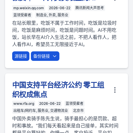
mp.weixin.qq.com
2026-06-22
腾讯新闻大声思考
蓝领受雇者
制造业, 外卖, 服务业
在站长眼里，吃饭不属于工作时间，吃饭是垃圾时
间，吃饭是麻烦时间，吃饭是问题时间。AI不用吃
饭，站长早在AI介入生活之前，不把人看作人，把
人看作AI，希望员工无限接近于AI。
源链接
备份链接
中国支持平台经济公约 零工组
织权成焦点
www.rfa.org
2026-06-22
蓝领受雇者
出租车/网约车, 服务业, 交通物流业
北京市
中国外卖骑手陈先生说，骑手最担心的是罚款、超
时和事故。“我们每天看起来是自己接单，其实时间
都是平台算好的。你慢一点，客户投诉，平台扣