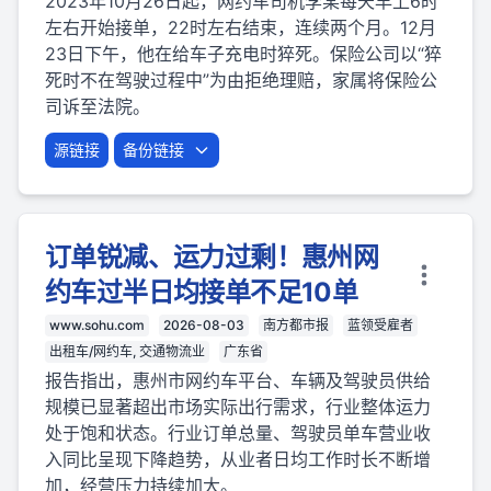
2023年10月26日起，网约车司机李某每天早上6时
左右开始接单，22时左右结束，连续两个月。12月
23日下午，他在给车子充电时猝死。保险公司以“猝
死时不在驾驶过程中”为由拒绝理赔，家属将保险公
司诉至法院。
源链接
备份链接
订单锐减、运力过剩！惠州网
约车过半日均接单不足10单
www.sohu.com
2026-08-03
南方都市报
蓝领受雇者
出租车/网约车, 交通物流业
广东省
报告指出，惠州市网约车平台、车辆及驾驶员供给
规模已显著超出市场实际出行需求，行业整体运力
处于饱和状态。行业订单总量、驾驶员单车营业收
入同比呈现下降趋势，从业者日均工作时长不断增
加，经营压力持续加大。