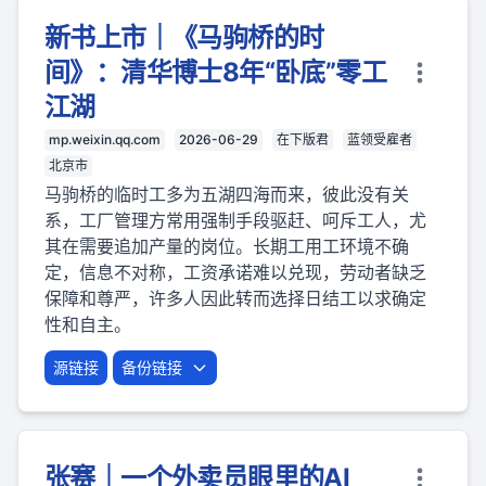
新书上市｜《马驹桥的时
间》：清华博士8年“卧底”零工
江湖
mp.weixin.qq.com
2026-06-29
在下版君
蓝领受雇者
北京市
马驹桥的临时工多为五湖四海而来，彼此没有关
系，工厂管理方常用强制手段驱赶、呵斥工人，尤
其在需要追加产量的岗位。长期工用工环境不确
定，信息不对称，工资承诺难以兑现，劳动者缺乏
保障和尊严，许多人因此转而选择日结工以求确定
性和自主。
源链接
备份链接
张赛｜一个外卖员眼里的AI