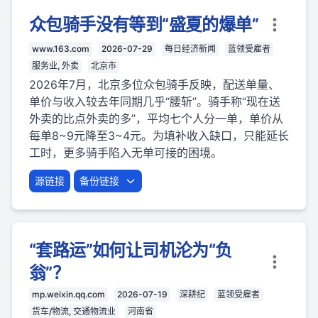
众包骑手没有等到“盛夏的爆单”
www.163.com
2026-07-29
每日经济新闻
蓝领受雇者
服务业, 外卖
北京市
2026年7月，北京多位众包骑手反映，配送单量、
单价与收入较去年同期几乎“腰斩”。骑手称“现在送
外卖的比点外卖的多”，平均七个人分一单，单价从
每单8~9元降至3~4元。为填补收入缺口，只能延长
工时，更多骑手陷入无单可接的困境。
源链接
备份链接
“套路运”如何让司机沦为“负
翁”？
mp.weixin.qq.com
2026-07-19
深耕纪
蓝领受雇者
货车/物流, 交通物流业
河南省