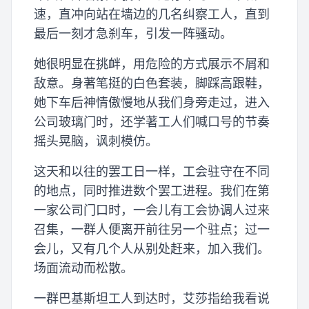
速，直冲向站在墙边的几名纠察工人，直到
最后一刻才急刹车，引发一阵骚动。
她很明显在挑衅，用危险的方式展示不屑和
敌意。身著笔挺的白色套装，脚踩高跟鞋，
她下车后神情傲慢地从我们身旁走过，进入
公司玻璃门时，还学著工人们喊口号的节奏
摇头晃脑，讽刺模仿。
这天和以往的罢工日一样，工会驻守在不同
的地点，同时推进数个罢工进程。我们在第
一家公司门口时，一会儿有工会协调人过来
召集，一群人便离开前往另一个驻点；过一
会儿，又有几个人从别处赶来，加入我们。
场面流动而松散。
一群巴基斯坦工人到达时，艾莎指给我看说