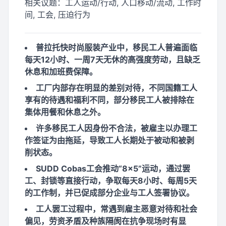
相关议题：
工人运动/行动, 人口移动/流动, 工作时
间, 工会, 压迫行为
普拉托快时尚服装产业中，移民工人普遍面临
每天12小时、一周7天无休的高强度劳动，且缺乏
休息和加班费保障。
工厂内部存在明显的差别对待，不同国籍工人
享有的待遇和福利不同，部分移民工人被排除在
集体用餐和休息之外。
许多移民工人因身份不合法，被雇主以办理工
作签证为由拖延，导致工人长期处于被动和被剥
削状态。
SUDD Cobas工会推动“8×5”运动，通过罢
工、封锁等直接行动，争取每天8小时、每周5天
的工作制，并已促成部分企业与工人签署协议。
工人罢工过程中，常遇到雇主恶意对待和社会
偏见，劳资矛盾及种族隔阂在抗争现场时有显