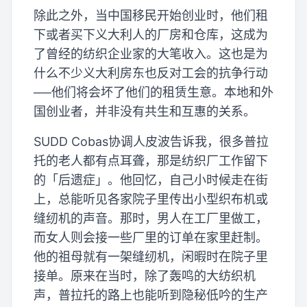
除此之外，当中国移民开始创业时，他们租
下或者买下义大利人的厂房和仓库，这成为
了曾经的纺织企业家的大笔收入。这也是为
什么不少义大利房东也反对工会的抗争行动
──他们将会坏了他们的租赁生意。本地和外
国创业者，并非没有共生和互惠的关系。
SUDD Cobas协调人皮波告诉我，很多普拉
托的老人都有点耳聋，那是纺织厂工作留下
的「后遗症」。他回忆，自己小时候走在街
上，总能听见各家院子里传出小型织布机或
缝纫机的声音。那时，男人在工厂里做工，
而女人则会接一些厂里的订单在家里赶制。
他的祖母就有一架缝纫机，闲暇时在院子里
接单。原来在当时，除了轰鸣的大纺织机
声，普拉托的路上也能听到隐秘低吟的生产