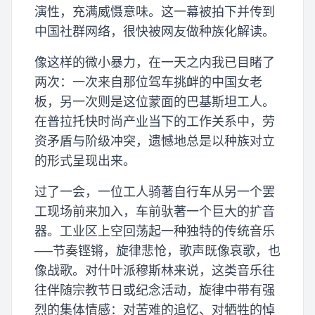
演性，充满威慑意味。这一幕被拍下并传到
中国社群网络，很快被网友做种族化解读。
像这样的微小暴力，在一天之内我已目睹了
两次：一次来自那位驾车挑衅的中国女老
板，另一次则是这位蒙面的巴基斯坦工人。
在普拉托快时尚产业当下的工作关系中，劳
资矛盾与阶级冲突，遗憾地总是以种族对立
的形式呈现出来。
过了一会，一位工人骑著自行车从另一个罢
工现场前来加入，车前驮著一个巨大的扩音
器。工业区上空回荡起一种独特的传统音乐
──节奏铿锵，旋律悲怆，歌声既像哀歌，也
像战歌。对什叶派穆斯林来说，这类音乐往
往伴随宗教节日或纪念活动，旋律中带有强
烈的集体情感：对苦难的追忆、对牺牲的悼