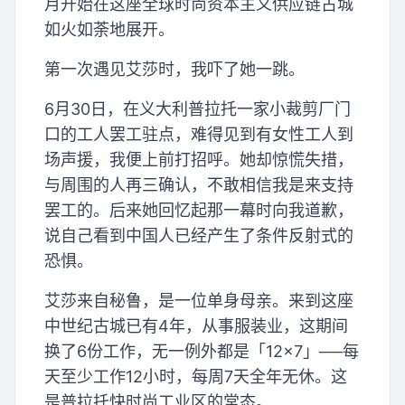
月开始在这座全球时尚资本主义供应链古城
如火如荼地展开。
第一次遇见艾莎时，我吓了她一跳。
6月30日，在义大利普拉托一家小裁剪厂门
口的工人罢工驻点，难得见到有女性工人到
场声援，我便上前打招呼。她却惊慌失措，
与周围的人再三确认，不敢相信我是来支持
罢工的。后来她回忆起那一幕时向我道歉，
说自己看到中国人已经产生了条件反射式的
恐惧。
艾莎来自秘鲁，是一位单身母亲。来到这座
中世纪古城已有4年，从事服装业，这期间
换了6份工作，无一例外都是「12×7」──每
天至少工作12小时，每周7天全年无休。这
是普拉托快时尚工业区的常态。