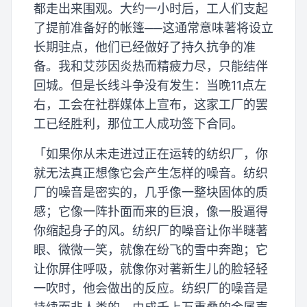
都走出来围观。大约一小时后，工人们支起
了提前准备好的帐篷──这通常意味著将设立
长期驻点，他们已经做好了持久抗争的准
备。我和艾莎因炎热而精疲力尽，只能结伴
回城。但是长线斗争没有发生：当晚11点左
右，工会在社群媒体上宣布，这家工厂的罢
工已经胜利，那位工人成功签下合同。
「如果你从未走进过正在运转的纺织厂，你
就无法真正想像它会产生怎样的噪音。纺织
厂的噪音是密实的，几乎像一整块固体的质
感；它像一阵扑面而来的巨浪，像一股逼得
你缩起身子的风。纺织厂的噪音让你半瞇著
眼、微微一笑，就像在纷飞的雪中奔跑；它
让你屏住呼吸，就像你对著新生儿的脸轻轻
一吹时，他会做出的反应。纺织厂的噪音是