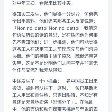
对中年夫妇，看起来比较朴实。
得知罢工发生，他们显得十分讶异，仿佛完
全出乎意料。他们追著那名工人反复说道：
「Non noi detto! Non noi detto!」我猜这
句语法错误的话的意思，是在质问他为何事
先不告知他们；进一步推测，他们可能觉得
这名工人在决定罢工之前理应先与他们沟通
协商。他们的神情里除了愤怒，貌似还带著
失望，这是不是说明他们之间平常并非毫无
信任与交流？我无从得知。
中途发生了一个小插曲：一名中国员工出来
搬货，被纠察队拦下。这时，一位巴基斯坦
工人用黑布裹住脸，只露出眼睛，不知是有
意还是无意地扮演「恐怖分子」。在混乱
中，他的言语和动作都带著挑衅与夸张的表