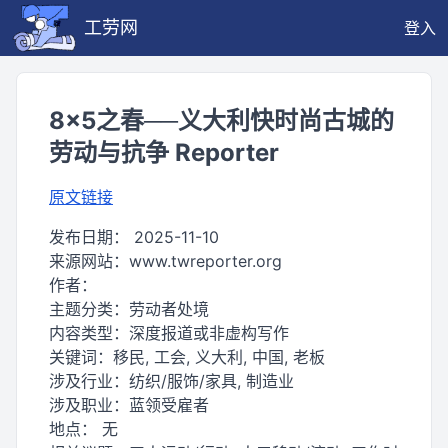
工劳网
登入
8×5之春──义大利快时尚古城的
劳动与抗争 Reporter
原文链接
发布日期：
2025-11-10
来源网站：
www.twreporter.org
作者：
主题分类：
劳动者处境
内容类型：
深度报道或非虚构写作
关键词：
移民, 工会, 义大利, 中国, 老板
涉及行业：
纺织/服饰/家具, 制造业
涉及职业：
蓝领受雇者
地点：
无