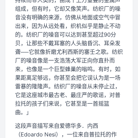
持续而非人类的，由成千上万重叠的金属声
组成，但有时，它却又像笑声。纺织厂的噪
音没有明确的来源，仿佛从地面或空气中冒
出来，因为从远处看，织机似乎是静止不动
的。纺织厂的噪音可以达到甚至超过90分
贝，让那些不戴耳塞的人头脑昏沉、耳朵发
聋──它就像折磨尤利西斯的塞壬之歌。纺织
厂的噪音像是一支浩荡大军正向你直扑而
来，也像是一个巨型蜂巢的嗡鸣。有时，如
果距离足够远，你甚至会把它误认为是一场
雷暴的隆隆声。纺织厂的噪音从未停止过，
它是这座城市最古老、最庄严的歌谣，对普
拉托的孩子们来说，它甚至是一首摇篮
曲。」
这段声音描写来自爱德华多．内西
（Edoardo Nesi），一位来自普拉托的作