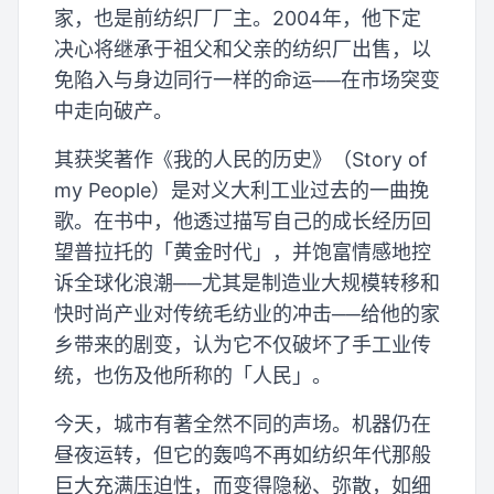
家，也是前纺织厂厂主。2004年，他下定
决心将继承于祖父和父亲的纺织厂出售，以
免陷入与身边同行一样的命运──在市场突变
中走向破产。
其获奖著作《我的人民的历史》（Story of
my People）是对义大利工业过去的一曲挽
歌。在书中，他透过描写自己的成长经历回
望普拉托的「黄金时代」，并饱富情感地控
诉全球化浪潮──尤其是制造业大规模转移和
快时尚产业对传统毛纺业的冲击──给他的家
乡带来的剧变，认为它不仅破坏了手工业传
统，也伤及他所称的「人民」。
今天，城市有著全然不同的声场。机器仍在
昼夜运转，但它的轰鸣不再如纺织年代那般
巨大充满压迫性，而变得隐秘、弥散，如细