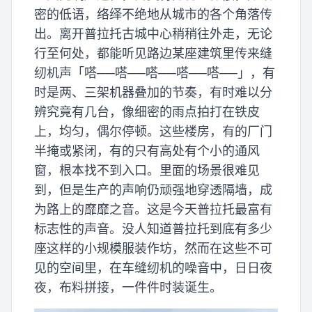
密的低语，络绎不绝地从城市的各个角落传
出。离开普拉托古城中心稍稍往外走，无论
行至何处，都能听见路边某座建筑里传来缝
纫机声「嗒──嗒──嗒──嗒──嗒──」，有
时是两、三架机器叠加的节奏，有时难以分
辨究竟有几台，像细密的雨点拍打在铁皮
上，均匀，偶尔停顿。这些楼房，有的厂门
半掩或紧闭，有的只有高处有个小的通风
窗，根本找不到入口。里面的场景很难见
到，但是生产的声响仍顽强地穿透隔墙，成
为路上的靡靡之音。这是今天普拉托最富有
标志性的声音。没人知道普拉托到底有多少
座这样的小规模服装作坊，然而在这些不可
见的空间里，在车缝纫机的噪音中，日日夜
夜，布料拼接，一件件时装诞生。