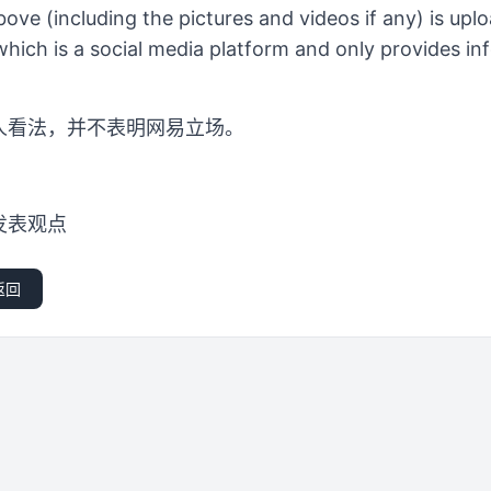
ove (including the pictures and videos if any) is up
hich is a social media platform and only provides in
人看法，并不表明网易立场。
发表观点
返回