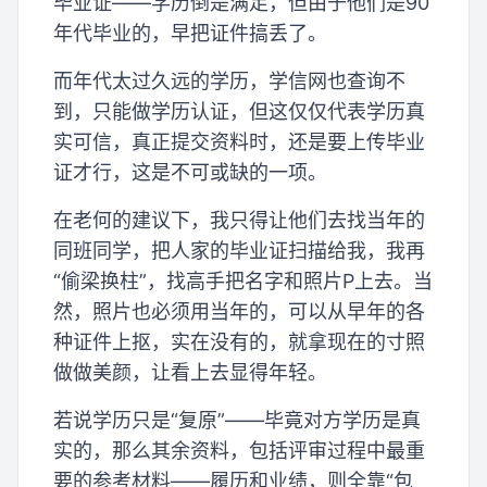
毕业证——学历倒是满足，但由于他们是90
年代毕业的，早把证件搞丢了。
而年代太过久远的学历，学信网也查询不
到，只能做学历认证，但这仅仅代表学历真
实可信，真正提交资料时，还是要上传毕业
证才行，这是不可或缺的一项。
在老何的建议下，我只得让他们去找当年的
同班同学，把人家的毕业证扫描给我，我再
“偷梁换柱”，找高手把名字和照片P上去。当
然，照片也必须用当年的，可以从早年的各
种证件上抠，实在没有的，就拿现在的寸照
做做美颜，让看上去显得年轻。
若说学历只是“复原”——毕竟对方学历是真
实的，那么其余资料，包括评审过程中最重
要的参考材料——履历和业绩，则全靠“包