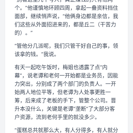
个。”他谨慎地环顾四周，拿起一叠资料挡住
面部，继续悄声说，“他俩身边都是亲信，我
们这些从外面招进来的，都是丘二（干苦力
的）。”
“管他分几派呢，我们只管干好自己的事，领
该拿的钱。”我说。
有天一起吃午饭时，梅姐也透露了点“内
幕”，说老谭和老何一开始都是业务员，因能
力突出，分别成了两个部门的负责人。一开
始两人地位平等，但老谭为人处事更胜一
筹，后来成了老板的手下，管整个公司。晋
升本没什么，关键是老谭“垄断”了大部分客
户资源，流到老何手里的就没多少。
“蛋糕总共就那么大，有人分得多，有人就分