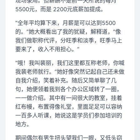
现场录用。但薪酬不是前一天所说的每月
5500元，而是 2200元底薪加提成。
“全年平均算下来，月薪是可以达到5500
的。”她大概看出了我的犹疑，解释道，“像
我们做职称代评，分旺季和淡季，旺季马上
要来了，收入不用担心。”
“哦！我叫裴丽，我们这里都互称老师，你喊
我裴老师就行。”她好像突然记起自己还未做
自我介绍，笑着补充。随后又简单聊了几
句，她便领着我到各个办公区域转了一圈，
一一做介绍。其中有一间很大的教室，挂着
红布幔，布置得像礼堂，里面足足可以容纳
一百多人听课，她说这是学员们参加培训的
地方。
期间偶尔有男生扭头望我们一眼，又低头窃