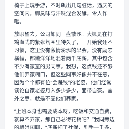
椅子上玩手游，不时飙出几句脏话，逼仄的
空间内，脚臭味与汗味混合发酵，令人作
呕。
放眼望去，公司如同一盘散沙。大概是在打
鸡血式的紧张氛围里待久了，一开始我还不
习惯，这里没有激情澎湃的早会，没有励志
横幅，都懒洋洋地混着两千底薪，其中包含
不少有家室的男同事。我想，这点钱还不够
他们养家糊口，但这些同事好像并不在意，
因为个个都有位“会赚钱”的老婆，他们经常
谈论自家老婆月入多少多少，面带自豪。言
外之意，就是不靠他们养家。
“上班本身也需要成本呀，吃饭和交通自费，
就算不养家，那自己总得花销吧？”我同旁边
的梅姐闲聊，“底薪扣了社保，到手一千多，