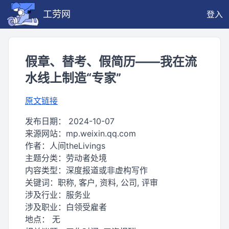
工劳网
登入
假章、替考、假简历——我在流
水线上制造“专家”
原文链接
发布日期：
2024-10-07
来源网站：
mp.weixin.qq.com
作者：
人间theLivings
主题分类：
劳动者处境
内容类型：
深度报道或非虚构写作
关键词：
职称, 客户, 资料, 公司, 评审
涉及行业：
服务业
涉及职业：
白领受雇者
地点：
无