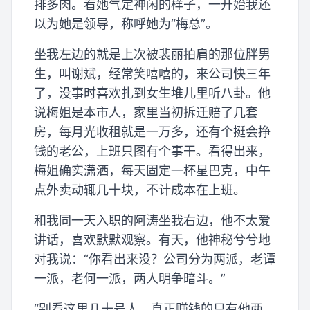
排多肉。看她气定神闲的样子，一开始我还
以为她是领导，称呼她为“梅总”。
坐我左边的就是上次被裴丽拍肩的那位胖男
生，叫谢斌，经常笑嘻嘻的，来公司快三年
了，没事时喜欢扎到女生堆儿里听八卦。他
说梅姐是本市人，家里当初拆迁赔了几套
房，每月光收租就是一万多，还有个挺会挣
钱的老公，上班只图有个事干。看得出来，
梅姐确实潇洒，每天固定一杯星巴克，中午
点外卖动辄几十块，不计成本在上班。
和我同一天入职的阿涛坐我右边，他不太爱
讲话，喜欢默默观察。有天，他神秘兮兮地
对我说：“你看出来没？公司分为两派，老谭
一派，老何一派，两人明争暗斗。”
“别看这里几十号人，真正赚钱的只有他两