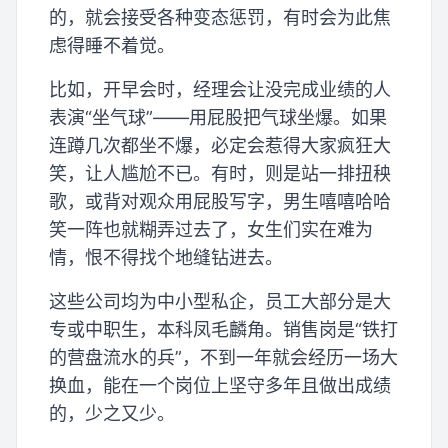
的，就会接受各种变态惩罚，有时会为此焦
虑得睡不着觉。
比如，开早会时，经理会让没完成业绩的人
表演“坐气球”——用屁股把气球坐爆。如果
连蹲几次都坐不爆，必定会惹得大家疯狂大
笑，让人尴尬不已。有时，则是站一排扭秧
歌，或背对观众用屁股写字，男生嘻嘻哈哈
笑一阵也就糊弄过去了，女生们实在难为
情，恨不得找个地缝钻进去。
这些公司均为中小型私企，员工大部分是大
专或中职生，本科凤毛麟角。销售岗是“铁打
的营盘流水的兵”，不到一年就会经历一场大
换血，能在一个岗位上坚守多年且做出成绩
的，少之又少。