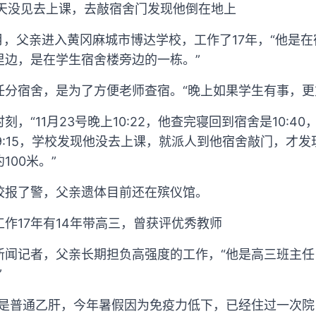
二天没见去上课，去敲宿舍门发现他倒在地上
1月，父亲进入黄冈麻城市博达学校，工作了17年，“他是
里边，是在学生宿舍楼旁边的一栋。”
任分宿舍，是为了方便老师查宿。“晚上如果学生有事，更
，“11月23号晚上10:22，他查完寝回到宿舍是10:4
上9:15，学校发现他没去上课，就派人到他宿舍敲门，才
100米。”
校报了警，父亲遗体目前还在殡仪馆。
工作17年有14年带高三，曾获评优秀教师
新闻记者，父亲长期担负高强度的工作，“他是高三班主
”
就是普通乙肝，今年暑假因为免疫力低下，已经住过一次院