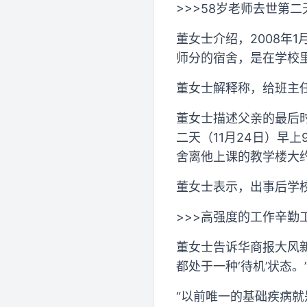
>>>58岁老师去世第
董女士介绍，2008年
师分的宿舍，是在学校
董女士解释称，给班主
董女士描述父亲的最后时刻
二天（11月24日）早
舍离他上课的教学楼大约
董女士表示，出事后学
>>>高强度的工作辛勤
董女士告诉华商报大风
都处于一种‘待机’状态。
“以前唯一的基础疾病