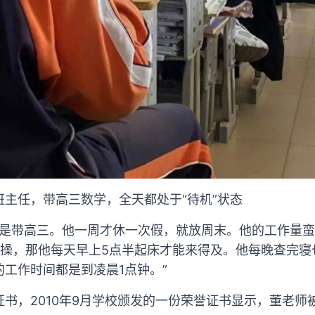
主任，带高三数学，全天都处于“待机”状态
4年是带高三。他一周才休一次假，就放周末。他的工作量
操，那他每天早上5点半起床才能来得及。他每晚查完寝
工作时间都是到凌晨1点钟。”
书，2010年9月学校颁发的一份荣誉证书显示，董老师被评为