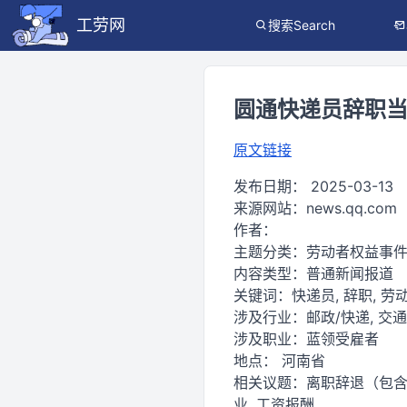
工劳网
搜索Search
圆通快递员辞职当
原文链接
发布日期：
2025-03-13
来源网站：
news.qq.com
作者：
主题分类：
劳动者权益事
内容类型：
普通新闻报道
关键词：
快递员, 辞职, 劳
涉及行业：
邮政/快递, 交
涉及职业：
蓝领受雇者
地点：
河南省
相关议题：
离职辞退（包含遭
业, 工资报酬