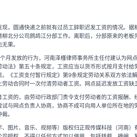
现，圆通快递之前就有过员工辞职迟发工资的情况。据柳
递柳北分公司鹧鸪江分部工作。离职后，分部原来的老板
也无果。
3个月发放的行为，河南泽槿律师事务所主任付建认为网
劳动法》第五十条规定，工资应当以货币形式按月支付给
资。《工资支付暂行规定》第9条规定劳动关系双方依法
止劳动合同时一次付清劳动者工资。网点延迟发放工资缺
者工资的，由劳动行政部门责令支付劳动者的工资报酬、
尝试与网点负责人协商，协商不成可向用人单位所在地的
仲裁。
字、图片、音乐、视频等）版权归正观传媒科技（河南）
公司授权，不得以任何方式加以使用，包括转载、摘编、