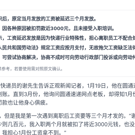
职后，原定当月发放的工资被延迟三个月发放。
，因各种原因被扣罚款近3000元，且未接受入职培训。
示，工资延迟发放是因为快递行业特殊性，担心离职员工不配合
人民共和国劳动法》规定工资应按月支付，无故拖欠工资缺乏法
，可尝试协商解决，协商不成时可向劳动行政部门投诉或向劳动
供参考，若要使用需对照原文确认。
递快递员的谢先生告诉正观新闻记者，1月19日，他在圆
到账。直到3月份，他询问圆通速递网点老板，却得知1月
罚款也让他身心俱疲。
，但是我是第一次遇到离职后工资要等三个月才发的。”
少则几百元，我入职两个月就被扣了将近3000元钱，也
我担心1月份工资拿不到。”