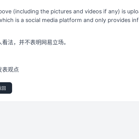
ove (including the pictures and videos if any) is up
hich is a social media platform and only provides in
人看法，并不表明网易立场。
发表观点
返回