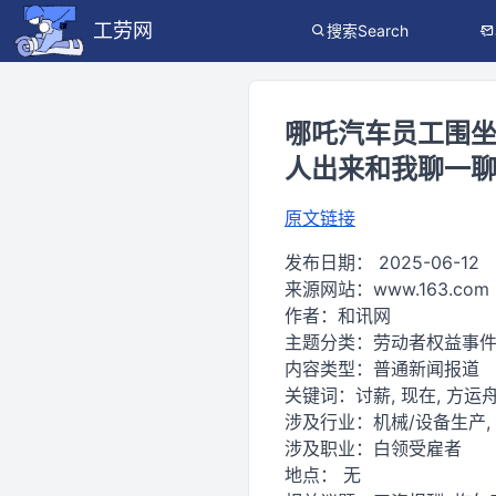
工劳网
搜索Search
哪吒汽车员工围
人出来和我聊一
原文链接
发布日期：
2025-06-12
来源网站：
www.163.com
作者：
和讯网
主题分类：
劳动者权益事
内容类型：
普通新闻报道
关键词：
讨薪, 现在, 方运舟
涉及行业：
机械/设备生产,
涉及职业：
白领受雇者
地点：
无