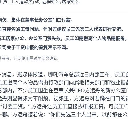
工资, 工人运动/行动, 远程办公/居家办公
拖欠，集体在董事长办公室门口讨薪。
舟直接沟通工资问题，但对方建议员工先选三人代表进行交流。
起员工居家办公，办公室门禁失效，员工如需搬离个人物品需报备
公司关于工资申报的答复表示不满。
供参考，若要使用需对照原文确认。
下午消息，据媒体报道，哪吒汽车总部近日内部宣布，员工自
员工搬离个人物品需由行政部门向属地相关部门和物业报备
总部内，不少员工围坐在董事长兼CEO方运舟的新办公室
运舟则显得颇为不耐烦。视频里，方运舟对着蹲在门口的
：“讨要工资。” 方运舟让员工们直接去申报工资，可员工
一聊。方运舟接着说：“你们先选三个人出来。以前都在