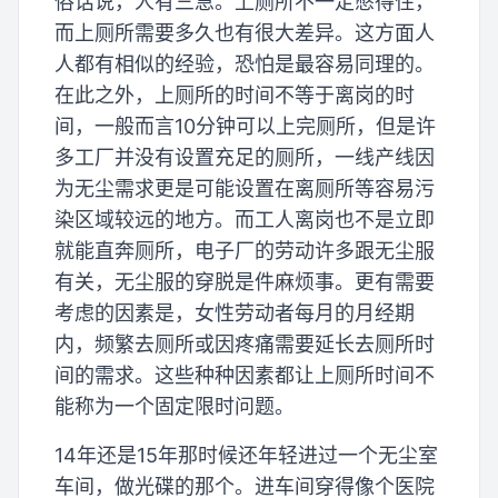
俗话说，人有三急。上厕所不一定憋得住，
而上厕所需要多久也有很大差异。这方面人
人都有相似的经验，恐怕是最容易同理的。
在此之外，上厕所的时间不等于离岗的时
间，一般而言10分钟可以上完厕所，但是许
多工厂并没有设置充足的厕所，一线产线因
为无尘需求更是可能设置在离厕所等容易污
染区域较远的地方。而工人离岗也不是立即
就能直奔厕所，电子厂的劳动许多跟无尘服
有关，无尘服的穿脱是件麻烦事。更有需要
考虑的因素是，女性劳动者每月的月经期
内，频繁去厕所或因疼痛需要延长去厕所时
间的需求。这些种种因素都让上厕所时间不
能称为一个固定限时问题。
14年还是15年那时候还年轻进过一个无尘室
车间，做光碟的那个。进车间穿得像个医院