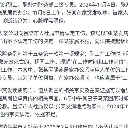
的职工，职务为财务部二级专员。2024年11月4日，
张某居家办公。11月6日上午，张某在家突发疾病，被家
。诊断结论为：心脏呼吸骤停。
三人某公司向吕梁市人社局申请认定工伤，该局以“张某发病地
由作出不予认定工伤的决定。张某家属不服，向法院提起诉
保险条例》第十五条第一款第一项规定：职工在工作时间
救无效死亡的，视同工伤。理解“在工作时间和工作岗位
职工作。本案中，张某因腿疼居家办公系应用人单位的工
级专员，其为了单位利益，在家办公期间，也应当属于“工
中突发疾病死亡，但从调查的相关事实及在案证据可以看出
理其岗位职责内的相关事宜，6日中午其妻子马某回家时
救。吕梁市人社局仅以“张某发病地点为家中，2024年1
定性的事实认定，依据不足。
销吕梁市人社局于2025年2月5日作出的《不予认定工