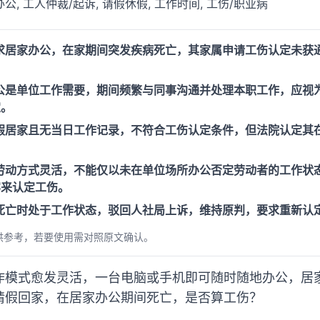
公, 工人仲裁/起诉, 请假休假, 工作时间, 工伤/职业病
求居家办公，在家期间突发疾病死亡，其家属申请工伤认定未获
公是单位工作需要，期间频繁与同事沟通并处理本职工作，应视为
定。
假居家且无当日工作记录，不符合工伤认定条件，但法院认定其
劳动方式灵活，不能仅以未在单位场所办公否定劳动者的工作状
容来认定工伤。
死亡时处于工作状态，驳回人社局上诉，维持原判，要求重新认
供参考，若要使用需对照原文确认。
作模式愈发灵活，一台电脑或手机即可随时随地办公，居
请假回家，在居家办公期间死亡，是否算工伤？