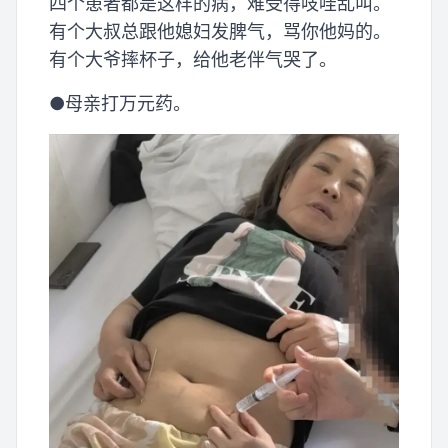
四个患者都是这样的病，难受得吱哇乱叫。
有个大叔总跟他媳妇发脾气，骂你他妈的。
有个大爷摔杯子，给他老伴气哭了。
●母亲打万元药。