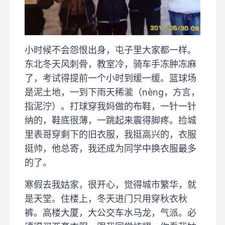
小时候不会怨恨出身，屯子里大家都一样。
东北冬天风刺骨，教室冷，骑车手冻肿冻麻
了，考试得提前一个小时到缓一缓。篮球场
是泥土地，一到下雨天稀㴰（nèng，方言，
指泥泞）。打球穿我妈做的布鞋，一针一针
纳的，鞋底很薄，一跳起来震得脚疼。捡城
里表哥穿剩下的旧衣服，我挺高兴的，衣服
挺帅，他总寄，我还成为同学中换衣服最多
的了。
寒假去我姑家，很开心，觉得城市繁华，就
是天堂。住楼上，冬天进门只用穿秋衣秋
裤。高楼大厦，大公交车水马龙，气派。必