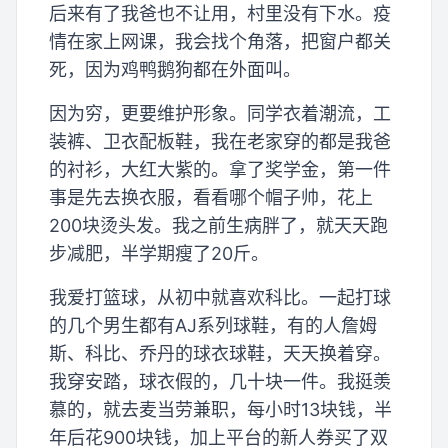
后来有了我爸也不让用，村里没有下水。疫
情在家上网课，我会找个角落，把窗户都关
死，因为鸡鸭鹅狗都在外面叫。
因为穷，更要维护形象。同学衣着潮流，工
装裤、卫衣配板鞋，我在老家穿的都是我爸
的衬衫，大红大紫的。拿了奖学金，第一件
事是先去换衣服，看看哪个帽子帅，花上
200块烫头发。我之前生病胖了，就天天跑
步减肥，半学期瘦了20斤。
我爱打篮球，从初中就喜欢科比。一起打球
的几个男生都有AJ系列球鞋，有的人詹姆
斯、科比、乔丹的球衣球鞋，天天换着穿。
我穿安踏，球衣假的，几十块一件。我挺羡
慕的，就去麦当劳兼职，每小时13块钱，半
年后花900块钱，加上平台的新人券买了双