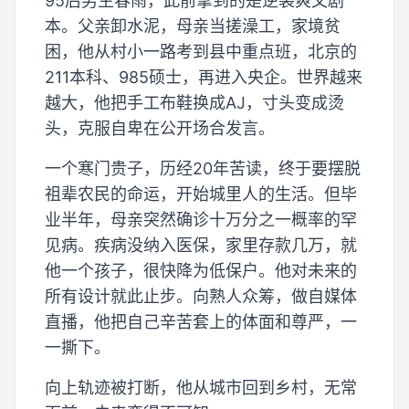
95后男生春雨，此前拿到的是逆袭爽文剧
本。父亲卸水泥，母亲当搓澡工，家境贫
困，他从村小一路考到县中重点班，北京的
211本科、985硕士，再进入央企。世界越来
越大，他把手工布鞋换成AJ，寸头变成烫
头，克服自卑在公开场合发言。
一个寒门贵子，历经20年苦读，终于要摆脱
祖辈农民的命运，开始城里人的生活。但毕
业半年，母亲突然确诊十万分之一概率的罕
见病。疾病没纳入医保，家里存款几万，就
他一个孩子，很快降为低保户。他对未来的
所有设计就此止步。向熟人众筹，做自媒体
直播，他把自己辛苦套上的体面和尊严，一
一撕下。
向上轨迹被打断，他从城市回到乡村，无常