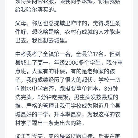
须得买两套衣服，跟我同学炫耀，你看我姑
给我哈尔滨买的。
父母、邻居也总提城里咋咋的，觉得城里条
件好，想吃啥是啥，农村有成就的人才能走
出去。我也想去城里。
中考我考了全镇第一名，全县第17名。但到
县城上了高一，年级2000多个学生，我在重
点班，人家有的补课，有的是老师家的孩
子，我的成绩经历了很大的起伏。学校一切
向衡水中学看齐，跑操要拿单词本，3分钟
洗完头，5分钟吃完饭，男生头发按最短的
推。严格的管理让我们学校成为附近几个县
城最好的中学，升本率最高，为我这样的农
村学子蹚出一条走出去的路。
能走到今天，靠的是坚持跟自律。后来在家