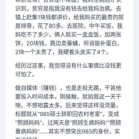
识到，贫穷是指我没有钱去给我妈治病。去
镇上赶集1块钱都讲价，给我妈买的最贵的就
是排骨，花了80多。去医院，中午买饭，我
妈吃不了多少，俩人就买一盒盒饭，加两张
饼，20块钱。路边卖蚕蛹，听说能补蛋白，
2块一个太贵了，我硬着头皮买了4个。
经历过这事，我觉得没有什么事情比没钱更
可怕了。
做自媒体（赚钱），也是走投无路，干其他
要投入时间成本。刚接触，就拍我这一天干
啥，不想袒露太多。后来觉得这样没流量，
标题就从“985硕士辞职回农村老家”，变成
“照顾妈妈”，过两天是“照顾生病妈妈”“照顾
重病妈妈”……其实不想突出985的身份，实