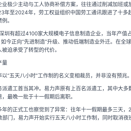
企业极少主动与工人协商补偿方案，往往通过削减加班或
23年至2024年，劳工权益组织中国劳工通讯跟进了十
惯例。
年深圳有超过4100家大规模电子信息制造企业，当年产值
，如今正向“先进制造”升级、推动低端制造业外迁。在全
人被迫承受了转型的代价。
产量
声以“五天八小时”工作制的名义变相裁员，并非没有预兆
派遣工首当其冲。易力声原有上百名派遣工，其中大多数于
退，最晚一批于十一假期后离职。
多年的正式工也察觉到了异常：往年十一假期最多三天，2
少数部门，易力声开始实行五天八小时工作制，同时取消夜
。