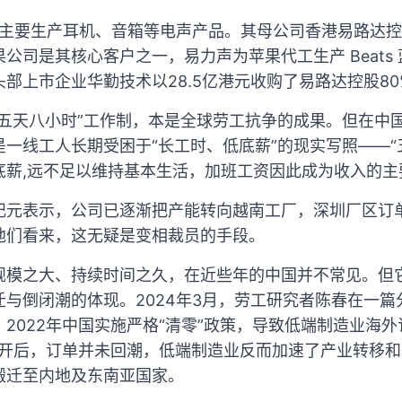
年，主要生产耳机、音箱等电声产品。其母公司香港易路达
司是其核心客户之一，易力声为苹果代工生产 Beats 蓝
部上市企业华勤技术以28.5亿港元收购了易路达控股80
“五天八小时”工作制，本是全球劳工抗争的成果。但在中
一线工人长期受困于“长工时、低底薪”的现实写照——“
底薪,远不足以维持基本生活，加班工资因此成为收入的主
纪元表示，公司已逐渐把产能转向越南工厂，深圳厂区订
他们看来，这无疑是变相裁员的手段。
规模之大、持续时间之久，在近些年的中国并不常见。但
与倒闭潮的体现。2024年3月，劳工研究者陈春在一
2022年中国实施严格“清零”政策，导致低端制造业海
控放开后，订单并未回潮，低端制造业反而加速了产业转移
搬迁至内地及东南亚国家。