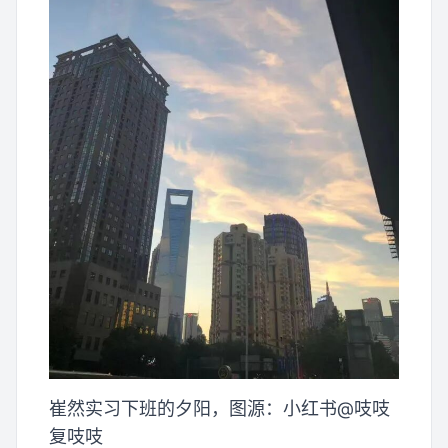
崔然实习下班的夕阳，图源：小红书@吱吱
复吱吱