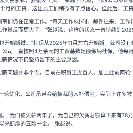
公司说资金紧张，要缓发工资。”张越回忆道，当时公司承诺
了1个月的工资，这让员工们稍微有了点信心。但此后，工
同事们仍在正常工作。“每天工作8小时，邮件往来、工作
作量反而更大了。”张越说，这样的状态一直持续到202
保也开始断缴。“社保从2025年11月左右开始断，公司没
，公司一直按照4万余元的工资基数足额缴纳社保，他每月
欠薪情况下仍坚持留下的主要原因。
薪问题并非个例。目前在职员工近百人，加上此前两轮“优
。
年各有一轮优化，公司承诺会给被裁的人补偿金，实际上许多
。“我们被欠薪两年了，我自己的欠薪总额算下来有78万左
底以来断缴的五险一金。”张越说。