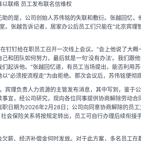
难以联络 员工发布联名信维权
无助的是，公司创始人苏伟铭的失联和敷衍。张越回忆，
公室。张越告诉记者，居家办公后员工们只能在“北京宾理
伟铭在钉钉给在职员工召开一次线上会议。“会上他说了大
自己和团队如何努力，最后就是一句‘没有办法’。我们跟
我们起诉他。”张越回忆道，有员工当场提出，能否利用
他以“必须按流程走”为由拒绝。那次会议后，苏伟铭便彻
群中，宾理负责人力资源的主管发布消息，其中写到，鉴于
续事宜，经公司研究，现向各位同事提供协商解除劳动合
职日期为2026年2月28日；公司向同意协商解除的员
，社会保险关系将按规定转出，员工可自行办理后续衔接
及欠薪、经济补偿金何时发放。对于此方案，多名员工在