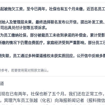
4年起被拖欠工资，至今已两年，社保也有五个月未缴，近百名员
创始人及管理层未果，最终选择联名发布公开信，提出补发工资
公司出具兑付计划等五项诉求。
停止为员工缴纳社保，部分被裁员工未收到承诺的补偿金，累计受
断缴的情况下仍需自费医疗，家庭经济受到严重影响，部分员工
期失联，员工通过多种渠道维权未获实质回应，公开信中反映多
供参考，若要使用需对照原文确认。
报道
，到现在已有两年，社保也断了五个月。我们还在正常工作
，宾理汽车员工张越（化名）向海报新闻记者（报料微信号：H