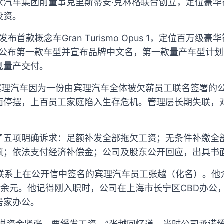
众汽车集团前董事克里斯蒂安·克林格联合创立，定位豪华
投资。
发布首款概念车Gran Turismo Opus 1，定位百万
天公布第一款车型并宣布品牌中文名，第一款量产车型计划
现量产交付。
的宾理汽车因为一份由宾理汽车全体被欠薪员工联名签署的
面停摆，上百员工家庭陷入生存危机。管理层长期失联，
了五项明确诉求：足额补发全部拖欠工资；无条件补缴全
项；依法支付经济补偿金；公司及股东公开回应，出具书
联系上在公开信中签名的宾理汽车员工张越（化名）。他介
万余元。他记得刚入职时，公司在上海市长宁区CBD办公
居家办公。