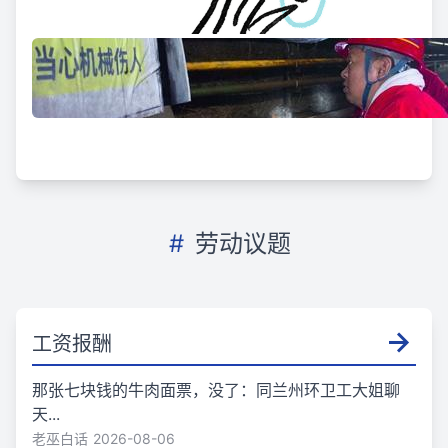
#
劳动议题
工资报酬
那张七块钱的牛肉面票，没了：同兰州环卫工大姐聊
天...
老巫白话
2026-08-06